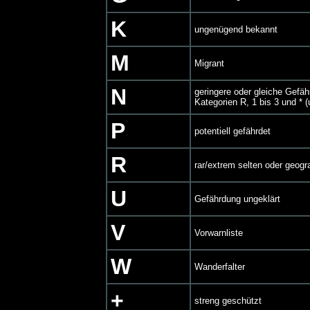
K
ungenügend bekannt
M
Migrant
N
geringere oder gleiche Gef
Kategorien R, 1 bis 3 und * (
P
potentiell gefährdet
R
rar/extrem selten oder geogra
U
Gefährdung ungeklärt
V
Vorwarnliste
W
Wanderfalter
+
streng geschützt