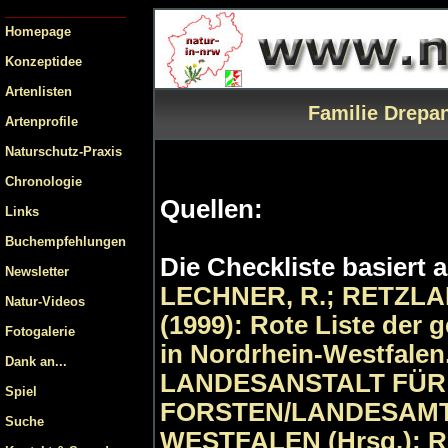
Homepage
Konzeptidee
Artenlisten
Familie Drepan
Artenprofile
Naturschutz-Praxis
Chronologie
Quellen:
Links
Buchempfehlungen
Die Checkliste basiert 
Newsletter
LECHNER, R.; RETZLA
Natur-Videos
(1999): Rote Liste der 
Fotogalerie
in Nordrhein-Westfalen.
Dank an...
LANDESANSTALT FÜR
Spiel
FORSTEN/LANDESAMT
Suche
WESTFALEN (Hrsg.): Ro