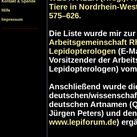
Kontakt & Spende
Tiere in Nordrhein-West
Hilfe
575–626.
Impressum
Die Liste wurde mir zur
Arbeitsgemeinschaft Rh
Lepidopterologen
(E-M
Vorsitzender der Arbei
Lepidopterologen) vom 
Anschließend wurde die
deutschen/wissenschaf
deutschen Artnamen (Qu
Jürgen Peters) und den
www.lepiforum.de
) erg