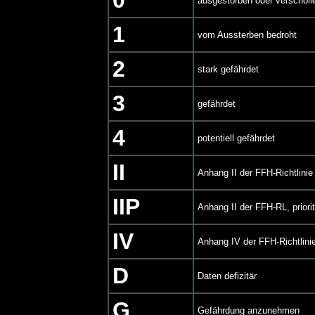
0
ausgestorben oder verscholl
1
vom Aussterben bedroht
2
stark gefährdet
3
gefährdet
4
potentiell gefährdet
II
Anhang II der FFH-Richtlinie
IIP
Anhang II der FFH-RL, priorit
IV
Anhang IV der FFH-Richtlini
D
Daten defizitär
G
Gefährdung anzunehmen