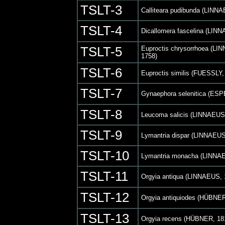
TSLT-3
Calliteara pudibunda (LINN
TSLT-4
Dicallomera fascelina (LIN
TSLT-5
Euproctis chrysorrhoea (LI
1758)
TSLT-6
Euproctis similis (FUESSLY,
TSLT-7
Gynaephora selenitica (ESP
TSLT-8
Leucoma salicis (LINNAEUS
TSLT-9
Lymantria dispar (LINNAEUS
TSLT-10
Lymantria monacha (LINNAE
TSLT-11
Orgyia antiqua (LINNAEUS, 
TSLT-12
Orgyia antiquiodes (HÜBNER
TSLT-13
Orgyia recens (HÜBNER, 18