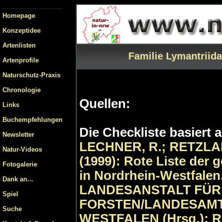
Homepage
Konzeptidee
Artenlisten
Familie Lymantriida
Artenprofile
Naturschutz-Praxis
Chronologie
Quellen:
Links
Buchempfehlungen
Die Checkliste basiert 
Newsletter
LECHNER, R.; RETZLA
Natur-Videos
(1999): Rote Liste der 
Fotogalerie
in Nordrhein-Westfalen.
Dank an...
LANDESANSTALT FÜR
Spiel
FORSTEN/LANDESAMT
Suche
WESTFALEN (Hrsg.): Ro