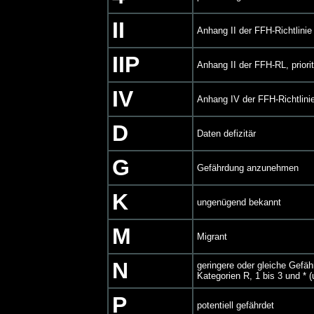
II
Anhang II der FFH-Richtlinie
IIP
Anhang II der FFH-RL, priorit
IV
Anhang IV der FFH-Richtlini
D
Daten defizitär
G
Gefährdung anzunehmen
K
ungenügend bekannt
M
Migrant
N
geringere oder gleiche Gef
Kategorien R, 1 bis 3 und * (
P
potentiell gefährdet