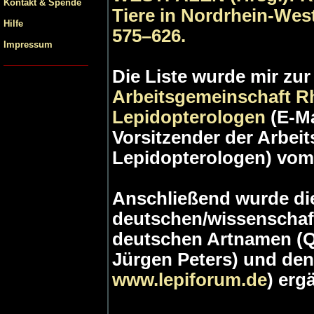
Kontakt & Spende
Tiere in Nordrhein-West
Hilfe
575–626.
Impressum
Die Liste wurde mir zur
Arbeitsgemeinschaft Rh
Lepidopterologen
(E-M
Vorsitzender der Arbei
Lepidopterologen) vom 
Anschließend wurde die
deutschen/wissenschaf
deutschen Artnamen (Qu
Jürgen Peters) und den
www.lepiforum.de
) erg