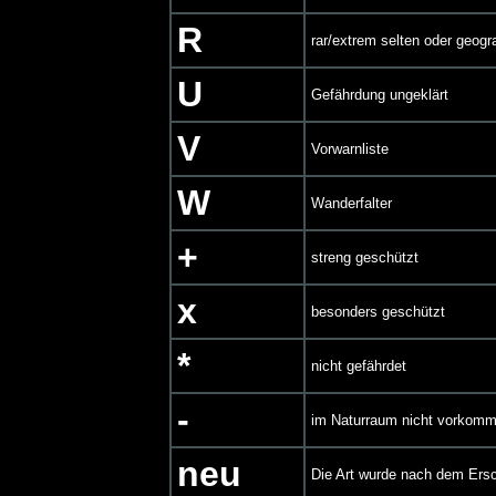
R
rar/extrem selten oder geogra
U
Gefährdung ungeklärt
V
Vorwarnliste
W
Wanderfalter
+
streng geschützt
x
besonders geschützt
*
nicht gefährdet
-
im Naturraum nicht vorkom
neu
Die Art wurde nach dem Ersc