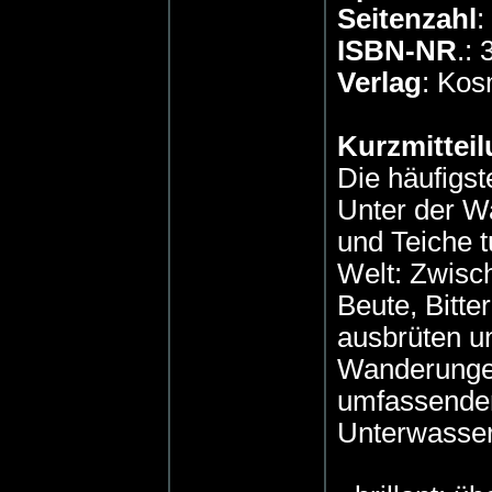
Seitenzahl
:
ISBN-NR
.:
Verlag
: Ko
Kurzmitteil
Die häufigst
Unter der W
und Teiche t
Welt: Zwisch
Beute, Bitte
ausbrüten u
Wanderungen
umfassenden 
Unterwasser