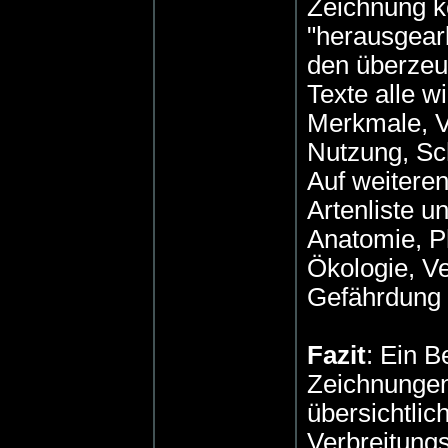
Zeichnung k
"herausgear
den überzeu
Texte alle w
Merkmale, V
Nutzung, Sch
Auf weiteren
Artenliste un
Anatomie, Ph
Ökologie, Ve
Gefährdung 
Fazit
: Ein 
Zeichnungen
übersichtlic
Verbreitungs