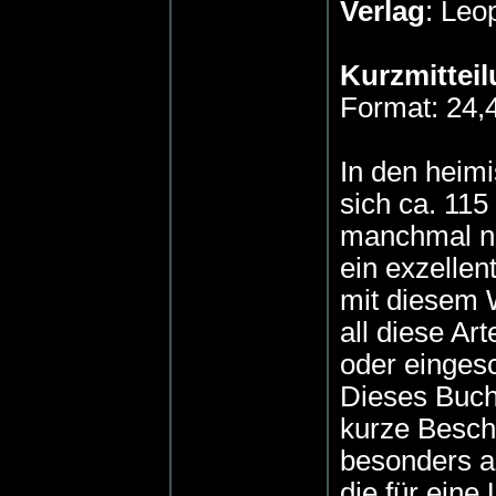
Verlag
: Leo
Kurzmitteil
Format: 24,4
In den heim
sich ca. 115
manchmal nu
ein exzellen
mit diesem 
all diese A
oder einges
Dieses Buch 
kurze Besch
besonders a
die für eine