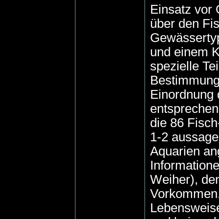
Einsatz vor 
über den Fi
Gewässerty
und einem K
spezielle Te
Bestimmungs
Einordnung d
entsprechen
die 86 Fisc
1-2 aussagek
Aquarien an
Information
Weiher), de
Vorkommen,
Lebensweise