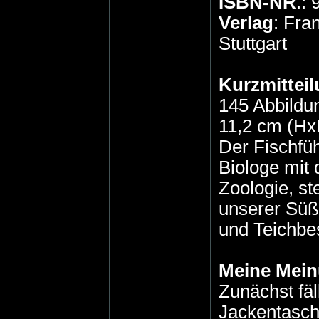
ISBN-NR
.:
Verlag
: Fr
Stuttgart
Kurzmitteil
145 Abbildu
11,2 cm (Hx
Der Fischfüh
Biologe mit
Zoologie, st
unserer Süß
und Teichbe
Meine Mei
Zunächst fäl
Jackentasch