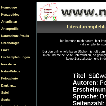
Homepage
Konzeptidee
Artenlisten
Literaturempfehl
Artenprofile
Naturschutz-Praxis
Ich bemühe mich darum, hier imme
Chronologie
Falls empfehlenswer
Links
Bei den online lieferbaren Büchern ist oft zu
mich und meine Seite unterstützen, da gering
Buchempfehlungen
keine Zusatzkosten und in d
Newsletter
Natur-Videos
Titel
: Süßwa
Fotogalerie
Autoren
: P
Dank an...
Erscheinun
Spiel
Sprache
: D
Suche
Seitenzahl
: