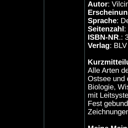
Autor
: Vilc
Erscheinun
Sprache
: D
Seitenzahl
:
ISBN-NR
.:
Verlag
: BL
Kurzmitteil
Alle Arten d
Ostsee und 
Biologie, W
mit Leitsyst
Fest gebunde
Zeichnungen