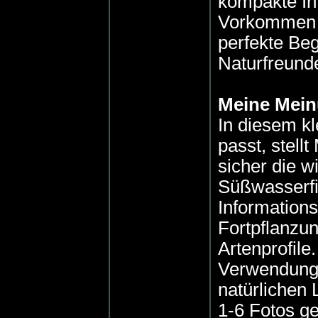
kompakte In
Vorkommen 
perfekte Beg
Naturfreund
Meine Mei
In diesem kl
passt, stell
sicher die w
Süßwasserfi
Information
Fortpflanzu
Artenprofile
Verwendung v
natürlichen
1-6 Fotos ge