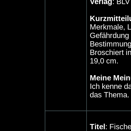
Verlag
: BL
Kurzmitteil
Merkmale, L
Gefährdung u
Bestimmungs
Broschiert i
19,0 cm.
Meine Mei
Ich kenne da
das Thema.
Titel
: Fisch