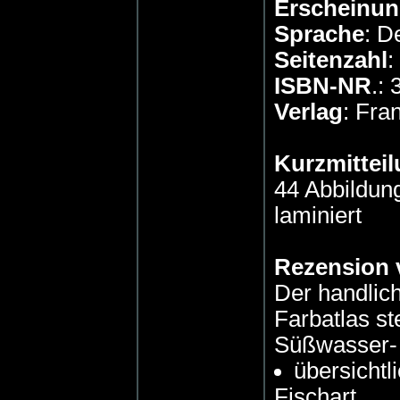
Erscheinun
Sprache
: D
Seitenzahl
:
ISBN-NR
.:
Verlag
: Fra
Kurzmitteil
44 Abbildung
laminiert
Rezension 
Der handlich
Farbatlas st
Süßwasser- 
übersichtl
Fischart