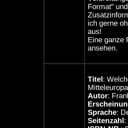
Format" und 
Zusatzinform
ich gerne o
aus!
Eine ganze 
ansehen.
Titel
: Welch
Mitteleurop
Autor
: Fra
Erscheinun
Sprache
: D
Seitenzahl
: