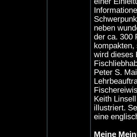
einer Einle
Information
Schwerpunkt 
neben wunde
der ca. 300
kompakten, 
wird dieses 
Fischliebhab
Peter S. Mai
Lehrbeauftra
Fischereiwis
Keith Linsell
illustriert.
eine englis
Meine Mei