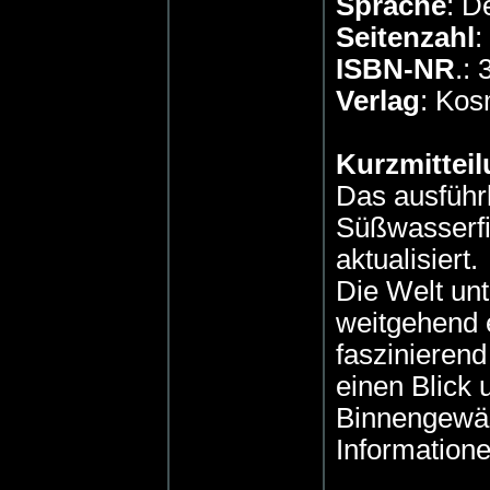
Sprache
: D
Seitenzahl
:
ISBN-NR
.:
Verlag
: Ko
Kurzmitteil
Das ausführ
Süßwasserfi
aktualisiert.
Die Welt un
weitgehend e
faszinierend
einen Blick 
Binnengewäs
Informatione