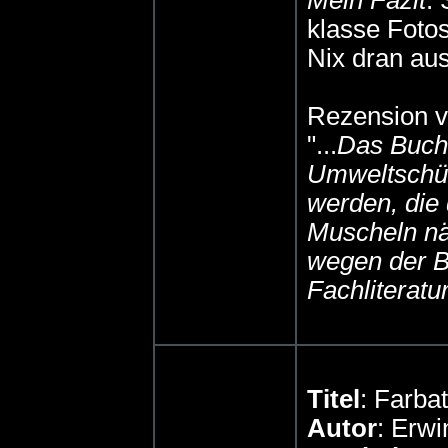
Mein Fazit
:
klasse Fotos
Nix dran aus
Rezension v
"...
Das Buch
Umweltschüt
werden, die
Muscheln nä
wegen der Be
Fachliterat
Titel
: Farba
Autor
: Erwi