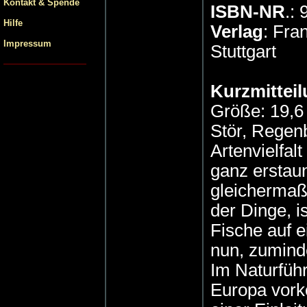
Kontakt & Spende
ISBN-NR
.:
Hilfe
Verlag
: Fr
Impressum
Stuttgart
Kurzmitteil
Größe: 19,6 
Stör, Regenb
Artenvielfal
ganz erstaun
gleichermaße
der Dinge, i
Fische auf 
nun, zuminde
Im Naturfüh
Europa vor