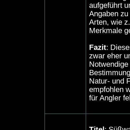
aufgeführt 
Angaben zu 
Arten, wie z
Merkmale ge
Fazit
: Dies
zwar eher un
Notwendige 
Bestimmungs
Natur- und F
empfohlen w
für Angler f
Titel
: Süßwa