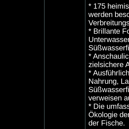
* 175 heimi
werden besc
Verbreitungs
* Brillante F
Unterwasser
Süßwasserfi
* Anschauli
zielsichere
* Ausführlic
Nahrung, La
Süßwasserfi
verweisen au
* Die umfass
Ökologie de
der Fische.