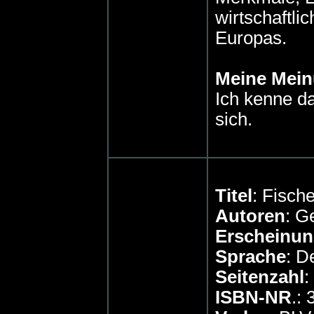
wirtschaftl
Europas.
Meine Mei
Ich kenne da
sich.
Titel
: Fisch
Autoren
: G
Erscheinun
Sprache
: D
Seitenzahl
:
ISBN-NR
.: