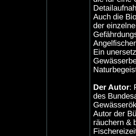
Detailaufna
Auch die Bi
der einzeln
Gefährdungs
Angelfische
Ein unersetz
Gewässerbes
Naturbegeist
Der Autor
:
des Bundesam
Gewässeröko
Autor der B
räuchern & b
Fischereizei