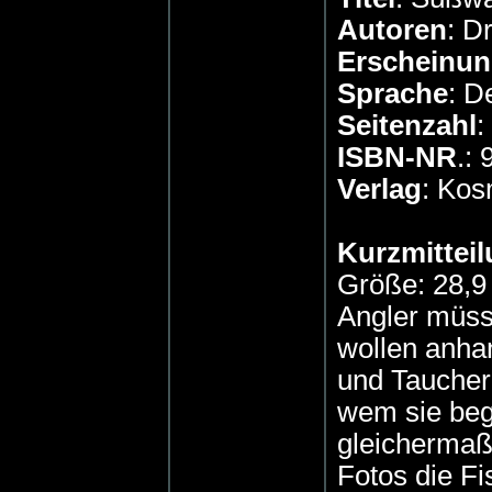
Autoren
: D
Erscheinun
Sprache
: D
Seitenzahl
:
ISBN-NR
.:
Verlag
: Ko
Kurzmitteil
Größe: 28,9
Angler müss
wollen anha
und Taucher
wem sie bege
gleichermaße
Fotos die Fi