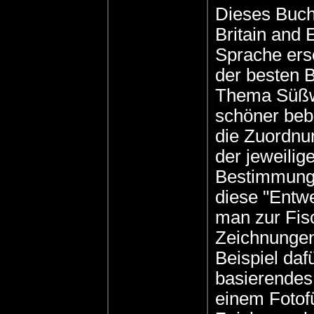
Dieses Buch,
Britain and 
Sprache ersc
der besten 
Thema Süßwa
schöner beb
die Zuordnu
der jeweilig
Bestimmungs
diese "Entw
man zur Fisc
Zeichnungen 
Beispiel daf
basierendes
einem Fotofü