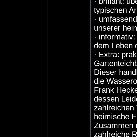
· brillant: 
typischen A
· umfassend:
unserer he
· informati
dem Leben d
· Extra: pra
Gartenteichb
Dieser handl
die Wassero
Frank Hecker
dessen Leide
zahlreichen
heimische F
Zusammen mi
zahlreiche 