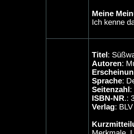
Meine Mei
Ich kenne da
Titel
: Süßwa
Autoren
: M
Erscheinun
Sprache
: D
Seitenzahl
:
ISBN-NR
.:
Verlag
: BL
Kurzmitteil
Merkmale, 