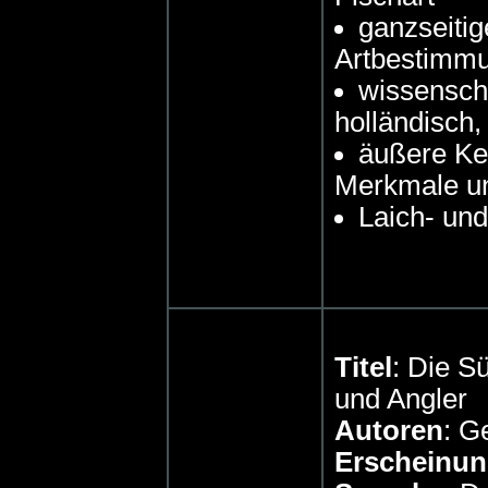
ganzseitig
Artbestimm
wissenscha
holländisch
äußere Ke
Merkmale un
Laich- und
Titel
: Die S
und Angler
Autoren
: G
Erscheinun