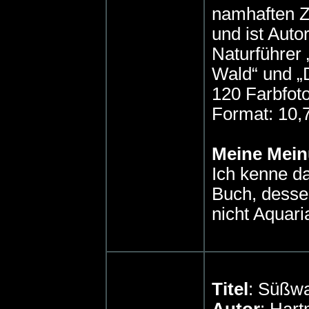
namhaften Ze
und ist Aut
Naturführer 
Wald“ und „
120 Farbfot
Format: 10,
Meine Mei
Ich kenne d
Buch, dessen
nicht Aquari
Titel
: Süßwa