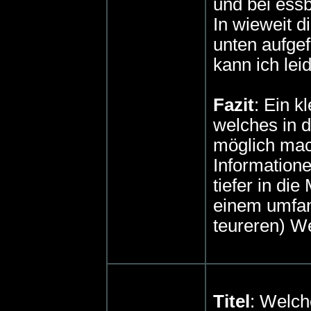
und bei ess
In wieweit 
unten aufge
kann ich lei
Fazit
: Ein k
welches in 
möglich mach
Informatione
tiefer in di
einem umfan
teureren) We
Titel
: Welch