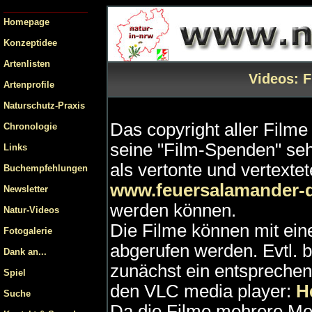
Homepage
Konzeptidee
Artenlisten
Videos: F
Artenprofile
Naturschutz-Praxis
Das copyright aller Filme 
Chronologie
seine "Film-Spenden" se
Links
als vertonte und vertext
Buchempfehlungen
www.feuersalamander-
Newsletter
werden können.
Natur-Videos
Die Filme können mit ei
Fotogalerie
abgerufen werden. Evtl. b
Dank an...
zunächst ein entspreche
Spiel
den VLC media player:
He
Suche
Da die Filme mehrere Me