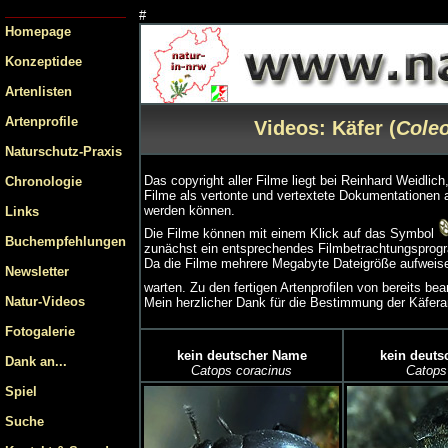
#
Homepage
Konzeptidee
Artenlisten
Artenprofile
Videos: Käfer (
Coleo
Naturschutz-Praxis
Das copyright aller Filme liegt bei Reinhard Weidli
Chronologie
Filme als vertonte und vertextete Dokumentationen 
werden können.
Links
Die Filme können mit einem Klick auf das Symbol
Buchempfehlungen
zunächst ein entsprechendes Filmbetrachtungsprogr
Da die Filme mehrere Megabyte Dateigröße aufweisen
Newsletter
warten. Zu den fertigen Artenprofilen von bereits b
Natur-Videos
Mein herzlicher Dank für die Bestimmung der Käfera
Fotogalerie
kein deutscher Name
kein deuts
Dank an...
Catops coracinus
Catops 
Spiel
Suche