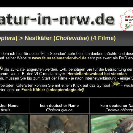
ptera
) > Nestkäfer (
Cholevidae
) (4 Filme)
ch, dem ich hier für seine "Film-Spenden" sehr herzlich danken möchte und de
auf seiner Website
www.feuersalamander-dvd.de
sehr preiswert als DVD er
als avi-Datei abgerufen werden. Evtl. benötigen Sie für die Betrachtung der
amm, wie z. B. den VLC media player:
Herstellerdownload bei videolan
.
, müssen Sie bis zum Start der Filme - je nach Internetverbindung - einige
earbeiteten Käferarten können Sie mit einem Klick auf das Symbol
wech
rten geht an
Frank Köhler (koleopterologie.de)
!
cher Name
kein deutscher Name
kein deutscher N
tristis
Choleva glauca
Choleva oblong