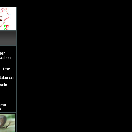
ssen
worben
 Filme
 Sekunden
seln.
ame
a