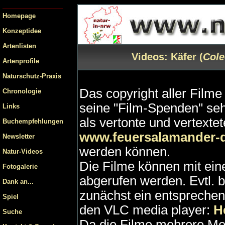
Homepage
Konzeptidee
Artenlisten
Videos: Käfer (
Cole
Artenprofile
Naturschutz-Praxis
Das copyright aller Filme 
Chronologie
seine "Film-Spenden" se
Links
als vertonte und vertext
Buchempfehlungen
www.feuersalamander-
Newsletter
werden können.
Natur-Videos
Die Filme können mit ei
Fotogalerie
abgerufen werden. Evtl. b
Dank an...
zunächst ein entspreche
Spiel
den VLC media player:
He
Suche
Da die Filme mehrere Me