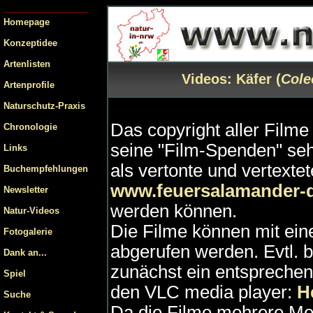
Homepage
Konzeptidee
Artenlisten
Videos: Käfer (
Cole
Artenprofile
Naturschutz-Praxis
Das copyright aller Filme 
Chronologie
seine "Film-Spenden" se
Links
als vertonte und vertext
Buchempfehlungen
www.feuersalamander-
Newsletter
werden können.
Natur-Videos
Die Filme können mit ei
Fotogalerie
abgerufen werden. Evtl. b
Dank an...
zunächst ein entspreche
Spiel
den VLC media player:
He
Suche
Da die Filme mehrere Me