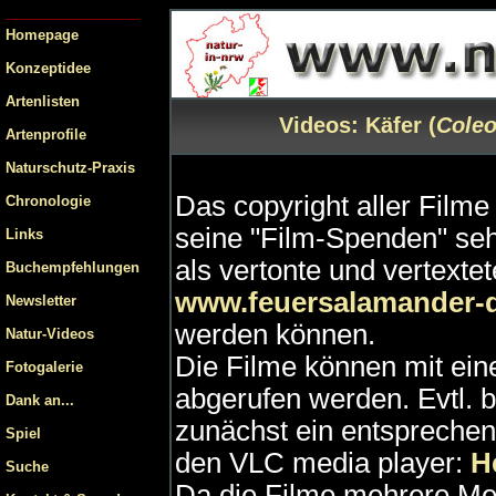
Homepage
Konzeptidee
Artenlisten
Videos: Käfer (
Coleo
Artenprofile
Naturschutz-Praxis
Das copyright aller Filme 
Chronologie
seine "Film-Spenden" se
Links
als vertonte und vertext
Buchempfehlungen
www.feuersalamander-
Newsletter
werden können.
Natur-Videos
Die Filme können mit ei
Fotogalerie
abgerufen werden. Evtl. b
Dank an...
zunächst ein entspreche
Spiel
den VLC media player:
He
Suche
Da die Filme mehrere Me