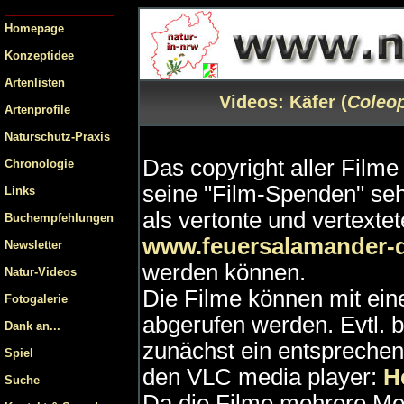
Homepage
Konzeptidee
Artenlisten
Videos: Käfer (
Coleop
Artenprofile
Naturschutz-Praxis
Das copyright aller Filme 
Chronologie
seine "Film-Spenden" se
Links
als vertonte und vertext
Buchempfehlungen
www.feuersalamander-
Newsletter
werden können.
Natur-Videos
Die Filme können mit ei
Fotogalerie
abgerufen werden. Evtl. b
Dank an...
zunächst ein entspreche
Spiel
den VLC media player:
He
Suche
Da die Filme mehrere Me