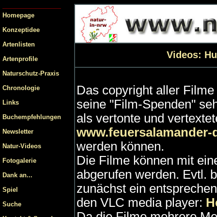
Homepage
Konzeptidee
Artenlisten
Videos: Hu
Artenprofile
Naturschutz-Praxis
Das copyright aller Filme 
Chronologie
seine "Film-Spenden" se
Links
als vertonte und vertext
Buchempfehlungen
www.feuersalamander-
Newsletter
werden können.
Natur-Videos
Die Filme können mit ei
Fotogalerie
abgerufen werden. Evtl. b
Dank an...
zunächst ein entspreche
Spiel
den VLC media player:
He
Suche
Da die Filme mehrere Me