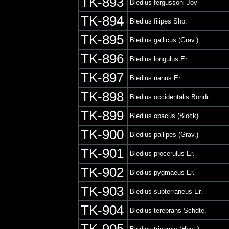
TK-893
Bledius fergussoni Joy
TK-894
Bledius filipes Shp.
TK-895
Bledius gallicus (Grav.)
TK-896
Bledius longulus Er.
TK-897
Bledius nanus Er.
TK-898
Bledius occidentalis Bondr.
TK-899
Bledius opacus (Block)
TK-900
Bledius pallipes (Grav.)
TK-901
Bledius procerulus Er.
TK-902
Bledius pygmaeus Er.
TK-903
Bledius subterraneus Er.
TK-904
Bledius terebrans Schdte.