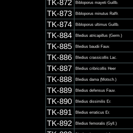
TK-872
Bibloporus mayeti Guillb.
TK-873
Bibloporus minutus Raffr.
TK-874
Bibloporus ultimus Guillb.
TK-884
Bledius atricapillus (Germ.)
TK-885
Bledius baudii Fauv.
TK-886
Bledius crassicollis Lac.
TK-887
Bledius cribricollis Heer
TK-888
Bledius dama (Motsch.)
TK-889
Bledius defensus Fauv.
TK-890
Bledius dissimilis Er.
TK-891
Bledius erraticus Er.
TK-892
Bledius femoralis (Gyll.)