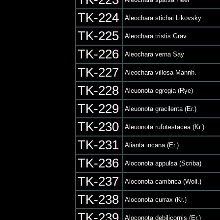
TK-224
Aleochara stichai Likovsky
TK-225
Aleochara tristis Grav.
TK-226
Aleochara verna Say
TK-227
Aleochara villosa Mannh.
TK-228
Aleuonota egregia (Rye)
TK-229
Aleuonota gracilenta (Er.)
TK-230
Aleuonota rufotestacea (Kr.)
TK-231
Alianta incana (Er.)
TK-236
Aloconota appulsa (Scriba)
TK-237
Aloconota cambrica (Woll.)
TK-238
Aloconota currax (Kr.)
TK-239
Aloconota debilicornis (Er.)