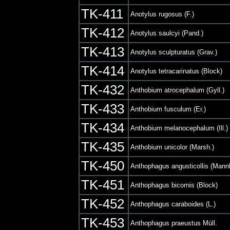
TK-411
Anotylus rugosus (F.)
TK-412
Anotylus saulcyi (Pand.)
TK-413
Anotylus sculpturatus (Grav.)
TK-414
Anotylus tetracarinatus (Block)
TK-432
Anthobium atrocephalum (Gyll.)
TK-433
Anthobium fusculum (Er.)
TK-434
Anthobium melanocephalum (Ill.)
TK-435
Anthobium unicolor (Marsh.)
TK-450
Anthophagus angusticollis (Mann
TK-451
Anthophagus bicornis (Block)
TK-452
Anthophagus caraboides (L.)
TK-453
Anthophagus praeustus Müll.