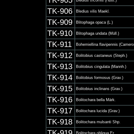
TK-905
Bledius tricornis (Hbst.)
TK-906
Bledius vilis Maekl.
TK-909
Blitophaga opaca (L.)
TK-910
Blitophaga undata (Müll.)
TK-911
Bohemiellina flavipennis (Camero
TK-912
Bolitobius castaneus (Steph.)
TK-913
Bolitobius cingulata (Mannh.)
TK-914
Bolitobius formosus (Grav.)
TK-915
Bolitobius inclinans (Grav.)
TK-916
Bolitochara bella Märk.
TK-917
Bolitochara lucida (Grav.)
TK-918
Bolitochara mulsanti Shp.
TK-919
Bolitochara obliqua Er.