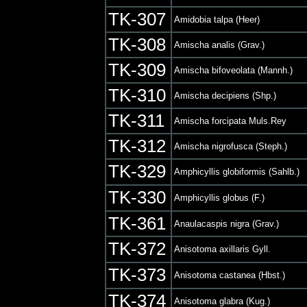
TK-307
Amidobia talpa (Heer)
TK-308
Amischa analis (Grav.)
TK-309
Amischa bifoveolata (Mannh.)
TK-310
Amischa decipiens (Shp.)
TK-311
Amischa forcipata Muls.Rey
TK-312
Amischa nigrofusca (Steph.)
TK-329
Amphicyllis globiformis (Sahlb.)
TK-330
Amphicyllis globus (F.)
TK-361
Anaulacaspis nigra (Grav.)
TK-372
Anisotoma axillaris Gyll.
TK-373
Anisotoma castanea (Hbst.)
TK-374
Anisotoma glabra (Kug.)