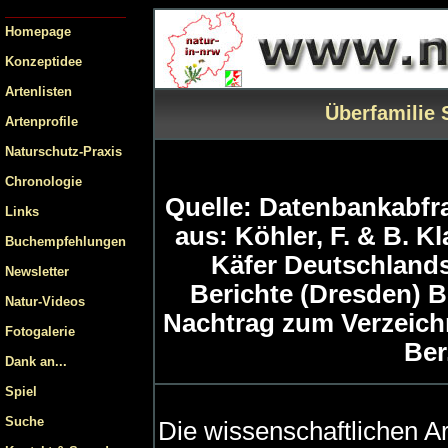
Homepage
Konzeptidee
Artenlisten
Überfamilie 
Artenprofile
Naturschutz-Praxis
Chronologie
Quelle: Datenbankabfrag
Links
aus: Köhler, F. & B. Kl
Buchempfehlungen
Käfer Deutschlands
Newsletter
Berichte (Dresden) Bei
Natur-Videos
Nachtrag zum Verzeichn
Fotogalerie
Ber
Dank an...
Spiel
Suche
Die wissenschaftlichen 