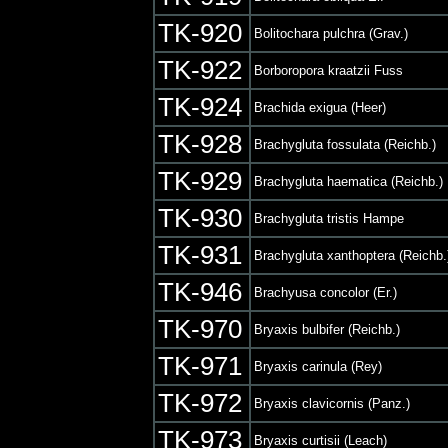
TK-920
Bolitochara pulchra (Grav.)
TK-922
Borboropora kraatzii Fuss
TK-924
Brachida exigua (Heer)
TK-928
Brachygluta fossulata (Reichb.)
TK-929
Brachygluta haematica (Reichb.)
TK-930
Brachygluta tristis Hampe
TK-931
Brachygluta xanthoptera (Reichb.
TK-946
Brachyusa concolor (Er.)
TK-970
Bryaxis bulbifer (Reichb.)
TK-971
Bryaxis carinula (Rey)
TK-972
Bryaxis clavicornis (Panz.)
TK-973
Bryaxis curtisii (Leach)