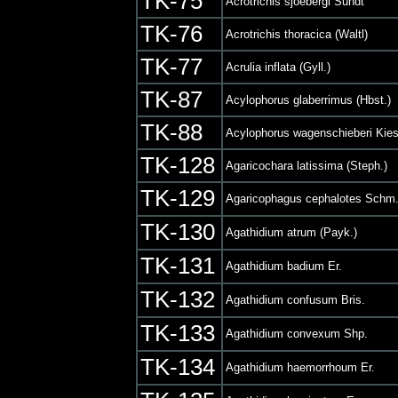
TK-75
Acrotrichis sjoebergi Sundt
TK-76
Acrotrichis thoracica (Waltl)
TK-77
Acrulia inflata (Gyll.)
TK-87
Acylophorus glaberrimus (Hbst.)
TK-88
Acylophorus wagenschieberi Kie
TK-128
Agaricochara latissima (Steph.)
TK-129
Agaricophagus cephalotes Schm
TK-130
Agathidium atrum (Payk.)
TK-131
Agathidium badium Er.
TK-132
Agathidium confusum Bris.
TK-133
Agathidium convexum Shp.
TK-134
Agathidium haemorrhoum Er.