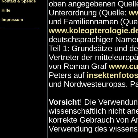
Kontakt & Spende
oben angegebenen Quelle
Hilfe
Unterordnung (Quelle:
ww
Impressum
und Familiennamen (Quel
www.koleopterologie.de
deutschsprachiger Namen 
Teil 1: Grundsätze und 
Vertreter der mitteleurop
von Roman Graf
www.cu
Peters auf
insektenfotos
und Nordwesteuropas. Pau
Vorsicht
! Die Verwendun
wissenschaftlich nicht an
korrekte Gebrauch von Ar
Verwendung des wissensc