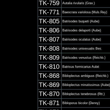
TK-759
Autalia rivularis (Grav.)
TK-771
Baeocrara variolosa (Muls.Rey)
TK-805
Batrisodes buqueti (Aube)
TK-806
Batrisodes delaporti (Aube)
TK-807
Batrisodes oculatus (Aube)
TK-808
Batrisodes unisexualis Bes.
TK-809
Batrisodes venustus (Reichb.)
TK-810
Batrisus formicarius Aubé
TK-868
Bibloplectus ambiguus (Reichb.)
TK-869
Bibloplectus minutissimus (Aube)
TK-870
Bibloplectus tenebrosus (Rtt.)
TK-871
Bibloporus bicolor (Denny)