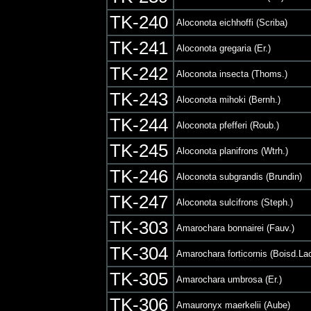
TK-240
Aloconota eichhoffi (Scriba)
TK-241
Aloconota gregaria (Er.)
TK-242
Aloconota insecta (Thoms.)
TK-243
Aloconota mihoki (Bernh.)
TK-244
Aloconota pfefferi (Roub.)
TK-245
Aloconota planifrons (Wtrh.)
TK-246
Aloconota subgrandis (Brundin)
TK-247
Aloconota sulcifrons (Steph.)
TK-303
Amarochara bonnairei (Fauv.)
TK-304
Amarochara forticornis (Boisd.Lac
TK-305
Amarochara umbrosa (Er.)
TK-306
Amauronyx maerkelii (Aube)