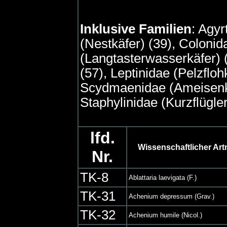
Inklusive Familien
: Agyr
(Nestkäfer) (39), Colonid
(Langtasterwasserkäfer)
(57), Leptinidae (Pelzflohk
Scydmaenidae (Ameisenkäf
Staphylinidae (Kurzflügle
lfd.
Wissenschaftlicher Ar
Nr.
TK-8
Ablattaria laevigata (F.)
TK-31
Achenium depressum (Grav.)
TK-32
Achenium humile (Nicol.)