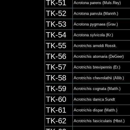
TK-51
Acrotona parens (Muls.Rey)
TK-52
Acrotona parvula (Mannh.)
TK-53
Acrotona pygmaea (Grav.)
TK-54
Acrotona sylvicola (Kr.)
TK-55
Acrotrichis arnoldi Rossk.
TK-56
Acrotrichis atomaria (DeGeer)
TK-57
Acrotrichis brevipennis (Er.)
TK-58
Acrotrichis chevrolathii (Allib.)
TK-59
Acrotrichis cognata (Matth.)
TK-60
Acrotrichis danica Sundt
TK-61
Acrotrichis dispar (Matth.)
TK-62
Acrotrichis fascicularis (Hbst.)