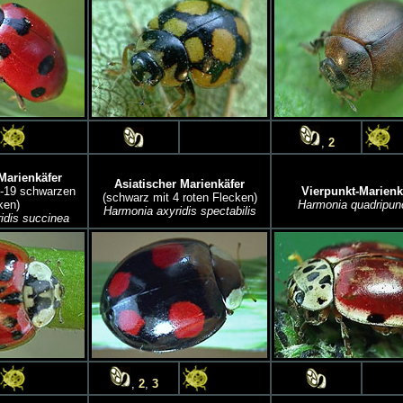
,
2
Marienkäfer
Asiatischer Marienkäfer
0-19 schwarzen
Vierpunkt-Marienk
(schwarz mit 4 roten Flecken)
ken)
Harmonia quadripun
Harmonia axyridis spectabilis
idis succinea
,
2
,
3