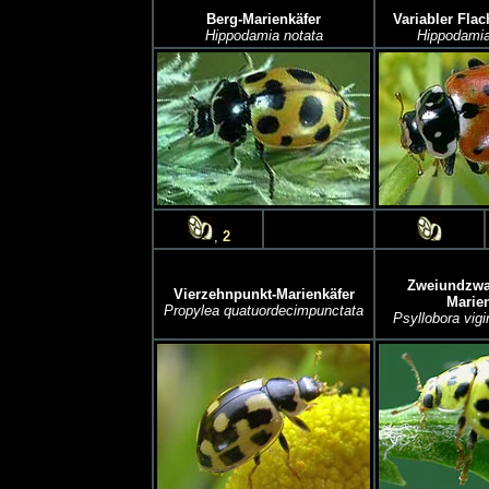
Berg-Marienkäfer
Variabler Flac
Hippodamia notata
Hippodamia
,
2
Zweiundzwa
Vierzehnpunkt-Marienkäfer
Marien
Propylea quatuordecimpunctata
Psyllobora vigi