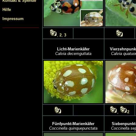
Kontakt & Spende
Hilfe
Impressum
,
2
,
3
Licht-Marienkäfer
Vierzehnpunkt
Calvia decemguttata
Calvia quatuo
,
2
Fünfpunkt-Marienkäfer
Siebenpunkt-
Coccinella quinquepunctata
Coccinella se