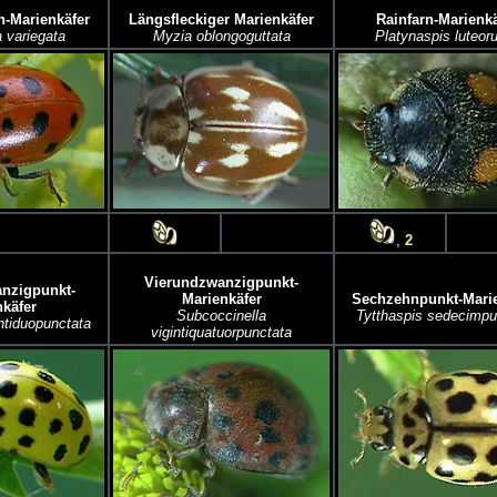
h-Marienkäfer
Längsfleckiger Marienkäfer
Rainfarn-Marienkä
 variegata
Myzia oblongoguttata
Platynaspis luteor
,
2
Vierundzwanzigpunkt-
nzigpunkt-
Marienkäfer
Sechzehnpunkt-Marie
käfer
Subcoccinella
Tytthaspis sedecimpu
ntiduopunctata
vigintiquatuorpunctata