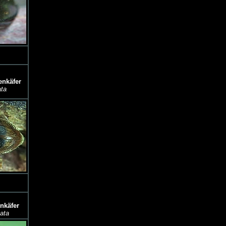
enkäfer
ata
nkäfer
ata