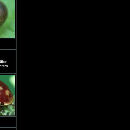
äfer
ctata