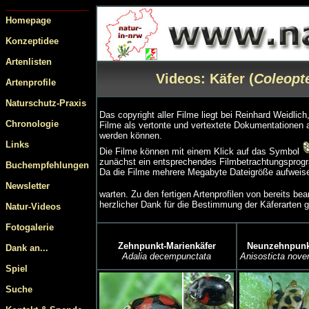
Homepage
Konzeptidee
Artenlisten
Videos: Käfer (
Coleopt
Artenprofile
Naturschutz-Praxis
Das copyright aller Filme liegt bei Reinhard Weidli
Chronologie
Filme als vertonte und vertextete Dokumentationen 
werden können.
Links
Die Filme können mit einem Klick auf das Symbol
zunächst ein entsprechendes Filmbetrachtungsprogr
Buchempfehlungen
Da die Filme mehrere Megabyte Dateigröße aufweisen
Newsletter
warten. Zu den fertigen Artenprofilen von bereits b
herzlicher Dank für die Bestimmung der Käferarten 
Natur-Videos
Fotogalerie
Zehnpunkt-Marienkäfer
Neunzehnpunkt
Dank an...
Adalia decempunctata
Anisosticta nov
Spiel
Suche