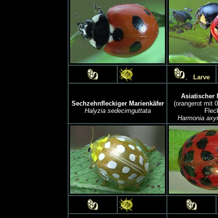
,
Larve
Asiatischer 
Sechzehnfleckiger Marienkäfer
(orangerot mit 
Halyzia sedecimguttata
Flec
Harmonia axyr