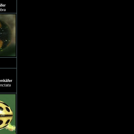
fer
ubra
nkäfer
nctata