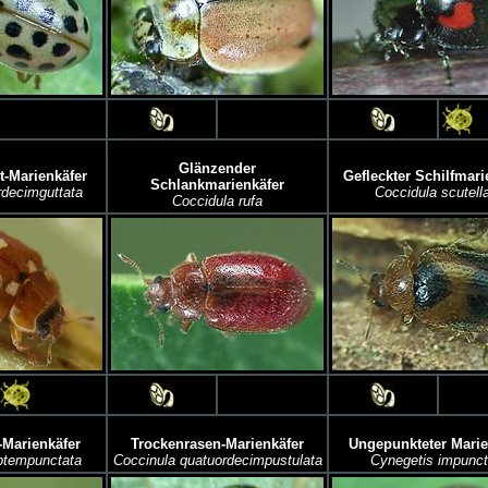
Glänzender
-Marienkäfer
Gefleckter Schilfmari
Schlankmarienkäfer
rdecimguttata
Coccidula scutell
Coccidula rufa
Marienkäfer
Trockenrasen-Marienkäfer
Ungepunkteter Marie
ptempunctata
Coccinula quatuordecimpustulata
Cynegetis impunct