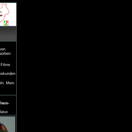
ssen
worben
 Filme
 Sekunden
ln. Mein
dlaus-
latus