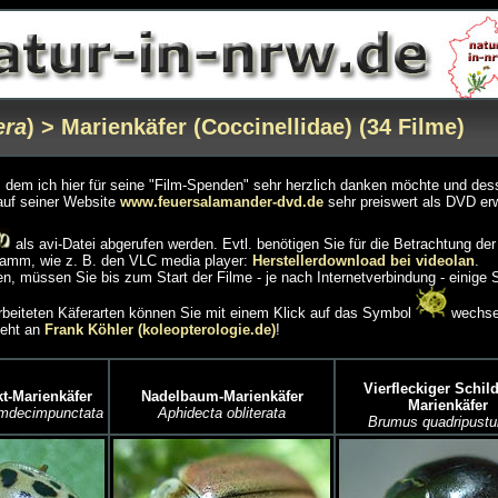
era
) > Marienkäfer (Coccinellidae) (34 Filme)
ch, dem ich hier für seine "Film-Spenden" sehr herzlich danken möchte und de
auf seiner Website
www.feuersalamander-dvd.de
sehr preiswert als DVD er
als avi-Datei abgerufen werden. Evtl. benötigen Sie für die Betrachtung der
amm, wie z. B. den VLC media player:
Herstellerdownload bei videolan
.
, müssen Sie bis zum Start der Filme - je nach Internetverbindung - einige
earbeiteten Käferarten können Sie mit einem Klick auf das Symbol
wechse
geht an
Frank Köhler (koleopterologie.de)
!
Vierfleckiger Schil
-Marienkäfer
Nadelbaum-Marienkäfer
Marienkäfer
emdecimpunctata
Aphidecta obliterata
Brumus quadripustu