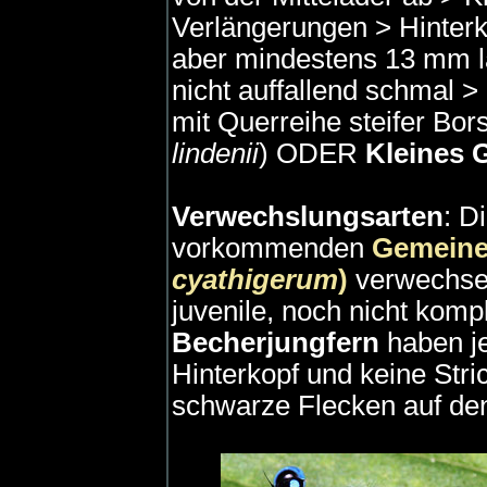
Verlängerungen > Hinterk
aber mindestens 13 mm l
nicht auffallend schmal >
mit Querreihe steifer Bor
lindenii
) ODER
Kleines 
Verwechslungsarten
: D
vorkommenden
Gemeine
cyathigerum
)
verwechsel
juvenile, noch nicht komp
Becherjungfern
haben je
Hinterkopf und keine Stri
schwarze Flecken auf de