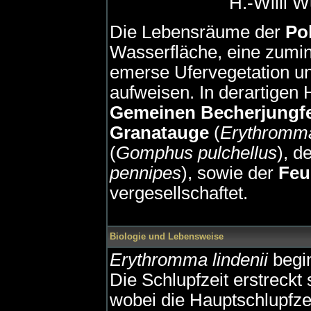
H.-Willi 
Die Lebensräume der
Po
Wasserfläche, eine zumin
emerse Ufervegetation u
aufweisen. In derartigen H
Gemeinen Becherjungf
Granatauge
(
Erythromma
(
Gomphus pulchellus
), d
pennipes
), sowie der
Feu
vergesellschaftet.
Biologie und Lebensweise
Erythromma lindenii
begin
Die Schlupfzeit erstreckt
wobei die Hauptschlupfzei