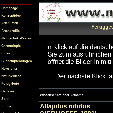
Homepage
Konzeptidee
Artenlisten
Fertigges
Artenprofile
Naturschutz-Praxis
Ein Klick auf die deutsc
Chronologie
Sie zum ausführlichen A
Links
öffnet die Bilder in mi
Buchempfehlungen
Newsletter
Der nächste Klick l
Natur-Videos
Fotogalerie
Dank an...
Wissenschaftlicher Artname
Spiel
Allajulus nitidus
Suche