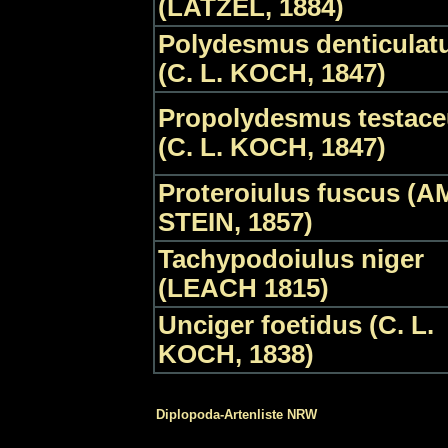
(LATZEL, 1884)
Polydesmus denticulat
(C. L. KOCH, 1847)
Propolydesmus testac
(C. L. KOCH, 1847)
Proteroiulus fuscus (A
STEIN, 1857)
Tachypodoiulus niger
(LEACH 1815)
Unciger foetidus (C. L.
KOCH, 1838)
Diplopoda-Artenliste NRW