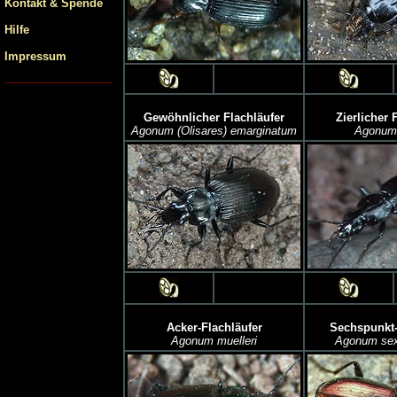
Kontakt & Spende
Hilfe
Impressum
Gewöhnlicher Flachläufer
Zierlicher 
Agonum (Olisares) emarginatum
Agonum 
Acker-Flachläufer
Sechspunkt-
Agonum muelleri
Agonum se