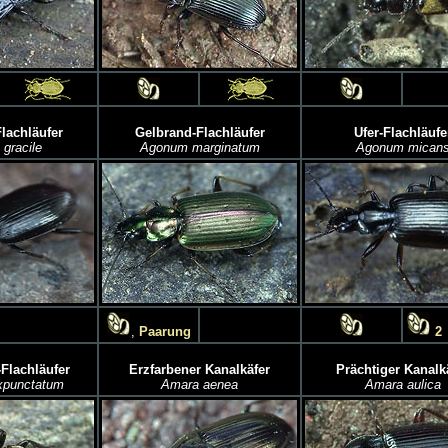
Flachläufer
Gelbrand-Flachläufer
Ufer-Flachläufe
gracile
Agonum marginatum
Agonum mican
,
Paarung
2
Flachläufer
Erzfarbener Kanalkäfer
Prächtiger Kanalk
xpunctatum
Amara aenea
Amara aulica