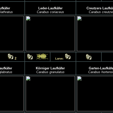
ufkäfer
Leder-Laufkäfer
Creutzers Laufkä
lathratus
Carabus coriaceus
Carabus creutzer
2
Larve:
aufkäfer
Körniger Laufkäfer
Garten-Laufkäfe
labratus
Carabus granulatus
Carabus hortens