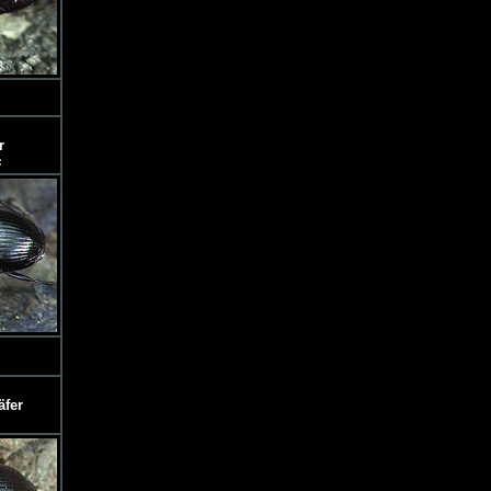
r
s
äfer