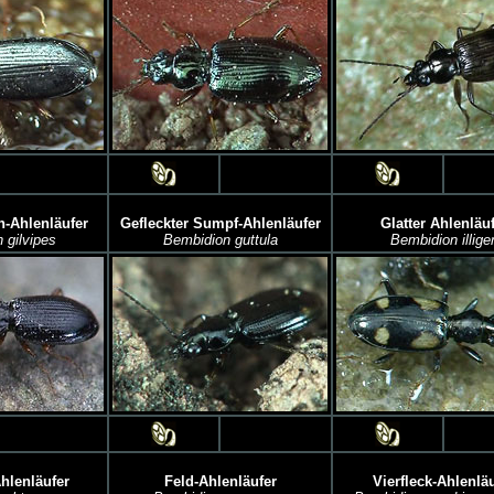
-Ahlenläufer
Gefleckter Sumpf-Ahlenläufer
Glatter Ahlenläu
 gilvipes
Bembidion guttula
Bembidion illiger
hlenläufer
Feld-Ahlenläufer
Vierfleck-Ahlenlä