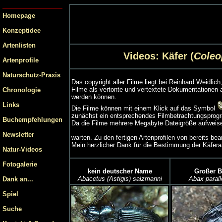
Homepage
Konzeptidee
Artenlisten
Videos: Käfer (
Coleo
Artenprofile
Naturschutz-Praxis
Das copyright aller Filme liegt bei Reinhard Weidli
Filme als vertonte und vertextete Dokumentationen 
Chronologie
werden können.
Links
Die Filme können mit einem Klick auf das Symbol
zunächst ein entsprechendes Filmbetrachtungsprogr
Buchempfehlungen
Da die Filme mehrere Megabyte Dateigröße aufweisen
Newsletter
warten. Zu den fertigen Artenprofilen von bereits b
Mein herzlicher Dank für die Bestimmung der Käfera
Natur-Videos
Fotogalerie
kein deutscher Name
Großer Br
Abacetus (Astigis) salzmanni
Abax parall
Dank an...
Spiel
Suche