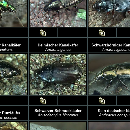
 Kanalkäfer
Heimischer Kanalkäfer
Schwarzhörniger Kan
miliaris
Amara ingenua
Amara nigricorni
Schwarzer Schmuckläufer
Kein deutscher N
 Putzläufer
Anisodactylus binotatus
Anthracus conspu
 dorsalis