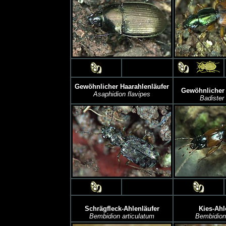
Gewöhnlicher Haarahlenläufer
Gewöhnlicher 
Asaphidion flavipes
Badister 
Schrägfleck-Ahlenläufer
Kies-Ahl
Bembidion articulatum
Bembidion