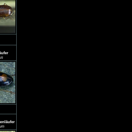
äufer
us
enläufer
lum