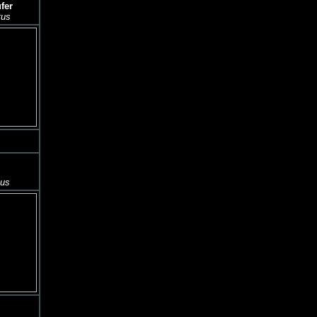
fer
tus
tus