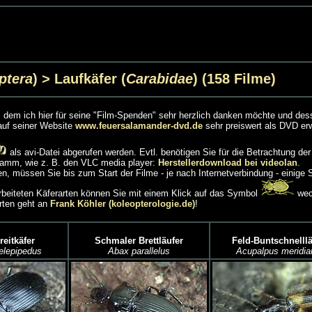
ptera
) > Laufkäfer (
Carabidae
) (158 Filme)
ch, dem ich hier für seine "Film-Spenden" sehr herzlich danken möchte und de
auf seiner Website
www.feuersalamander-dvd.de
sehr preiswert als DVD er
als avi-Datei abgerufen werden. Evtl. benötigen Sie für die Betrachtung der
amm, wie z. B. den VLC media player:
Herstellerdownload bei videolan
.
, müssen Sie bis zum Start der Filme - je nach Internetverbindung - einige
earbeiteten Käferarten können Sie mit einem Klick auf das Symbol
wec
rten geht an
Frank Köhler (koleopterologie.de)
!
eitkäfer
Schmaler Brettläufer
Feld-Buntschnelllä
elepipedus
Abax parallelus
Acupalpus meridia