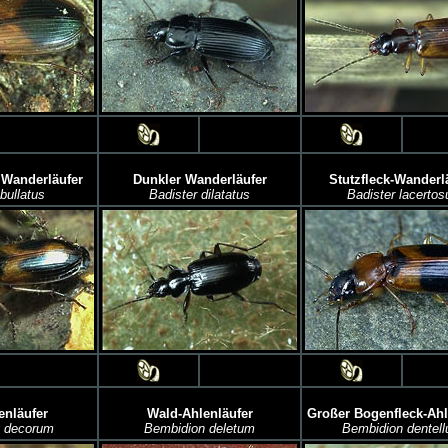
Wanderläufer
Dunkler Wanderläufer
Stutzfleck-Wanderl
bullatus
Badister dilatatus
Badister lacertos
enläufer
Wald-Ahlenläufer
Großer Bogenfleck-Ahl
 decorum
Bembidion deletum
Bembidion dentel