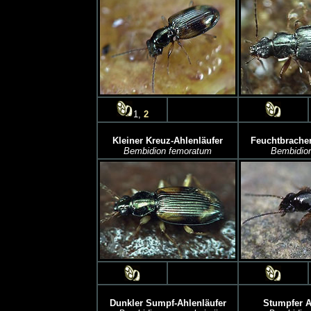
1,
2
Kleiner Kreuz-Ahlenläufer
Feuchtbrachen
Bembidion femoratum
Bembidion
Dunkler Sumpf-Ahlenläufer
Stumpfer A