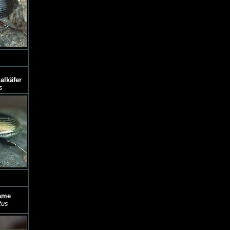
alkäfer
s
ame
tus