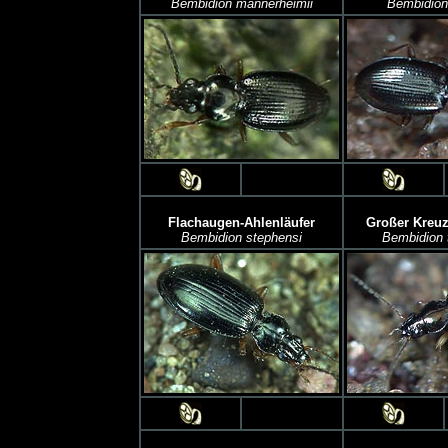
Bembidion mannerheimii
Bembidion
Flachaugen-Ahlenläufer
Großer Kreuz
Bembidion stephensi
Bembidion 