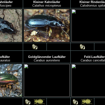
hnläufer
Kleiner Kahnläufer
Kleiner Rindenläu
fuscipes
Calathus micropterus
Calodromius spilo
ufkäfer
Goldglänzender Laufkäfer
Feld-Laufkäfer
auratus
Carabus auronitens
Carabus cancella