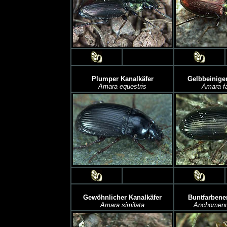
Plumper Kanalkäfer
Gelbbeiniger
Amara equestris
Amara fa
Gewöhnlicher Kanalkäfer
Buntfarbener
Amara similata
Anchomenus