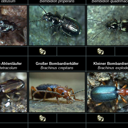
 obtusum
Bembidion properans
Bembidion quadrimac
-Ahlenläufer
Großer Bombardierkäfer
Kleiner Bombardier
tetracolum
Brachinus crepitans
Brachinus explod