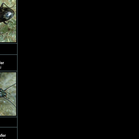
fer
i
ufer