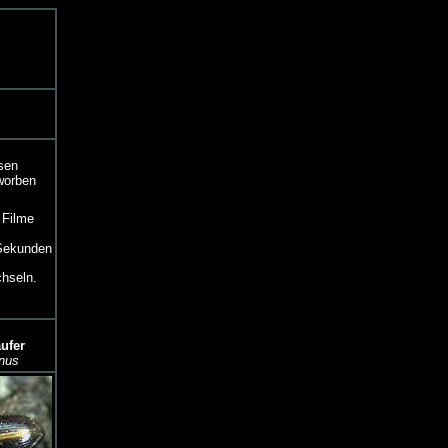
ssen
worben
 Filme
 Sekunden
hseln.
ufer
nus