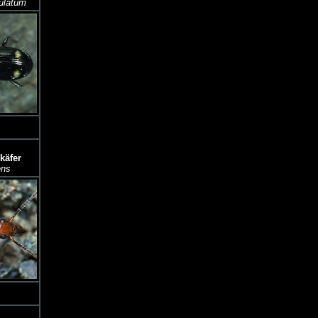
ulatum
käfer
ens