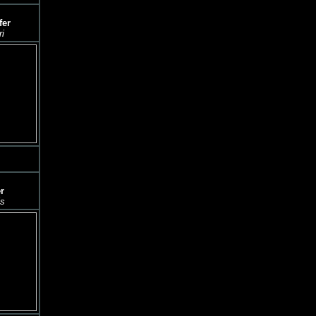
fer
i
r
is