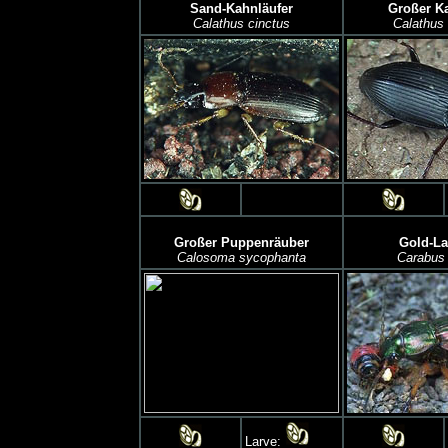
Sand-Kahnläufer
Großer Ka
Calathus cinctus
Calathus 
Großer Puppenräuber
Gold-La
Calosoma sycophanta
Carabus 
Larve: