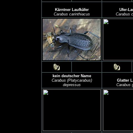
Kärntner Laufkäfer
Ufer-La
Carabus carinthiacus
Carabus c
kein deutscher Name
Carabus (Platycarabus)
Glatter L
depressus
Carabus g