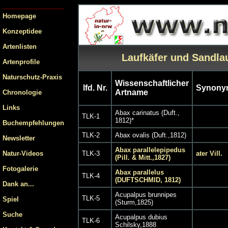
Homepage
Konzeptidee
Artenlisten
Laufkäfer und Sandla
Artenprofile
Naturschutz-Praxis
Wissenschaftlicher
lfd. Nr.
Synony
Artname
Chronologie
Links
Abax carinatus (Duft.,
TLK-1
1812)*
Buchempfehlungen
TLK-2
Abax ovalis (Duft.,1812)
Newsletter
Abax parallelepipedus
Natur-Videos
TLK-3
ater Vill.
(Pill. & Mitt.,1827)
Fotogalerie
Abax parallelus
TLK-4
(DUFTSCHMID, 1812)
Dank an...
Acupalpus brunnipes
TLK-5
Spiel
(Sturm,1825)
Suche
Acupalpus dubius
TLK-6
Schilsky,1888