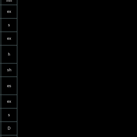
mh
ex
s
ex
h
sh
es
ex
s
D