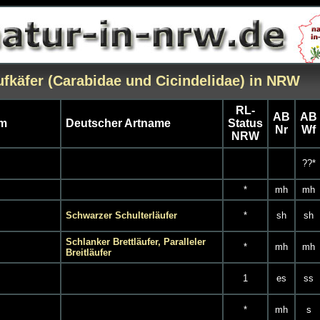
ufkäfer (Carabidae und Cicindelidae) in NRW
RL-
AB
AB
m
Deutscher Artname
Status
Nr
Wf
NRW
??*
*
mh
mh
Schwarzer Schulterläufer
*
sh
sh
Schlanker Brettläufer, Paralleler
*
mh
mh
Breitläufer
1
es
ss
*
mh
s