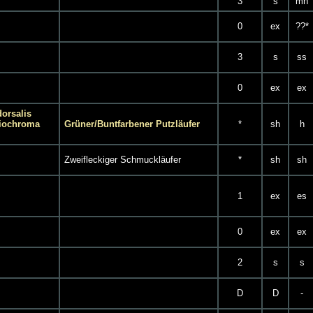
3
s
mh
0
ex
??*
3
s
ss
0
ex
ex
dorsalis
Idiochroma
Grüner/Buntfarbener Putzläufer
*
sh
h
Zweifleckiger Schmuckläufer
*
sh
sh
1
ex
es
0
ex
ex
2
s
s
D
D
-