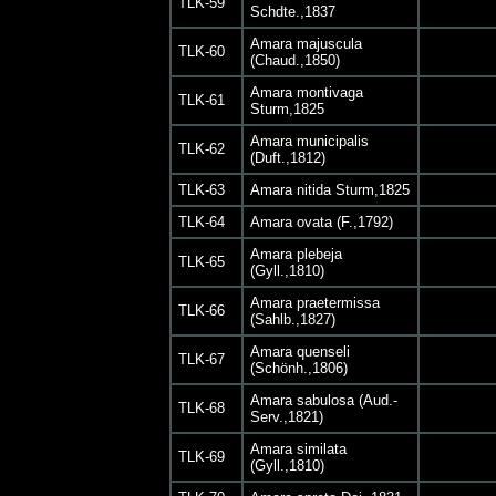
TLK-59
Schdte.,1837
Amara majuscula
TLK-60
(Chaud.,1850)
Amara montivaga
TLK-61
Sturm,1825
Amara municipalis
TLK-62
(Duft.,1812)
TLK-63
Amara nitida Sturm,1825
TLK-64
Amara ovata (F.,1792)
Amara plebeja
TLK-65
(Gyll.,1810)
Amara praetermissa
TLK-66
(Sahlb.,1827)
Amara quenseli
TLK-67
(Schönh.,1806)
Amara sabulosa (Aud.­
TLK-68
Serv.,1821)
Amara similata
TLK-69
(Gyll.,1810)