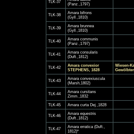
TLK-37
(Panz.,1797)
Amara bifrons
TLK-38
(Gyll.,1810)
Amara brunnea
TLK-39
(Gyll.,1810)
Amara communis
TLK-40
(Panz.,1797)
Amara consularis
TLK-41
(Duft.,1812)
Amara convexior
Wiesen-Ka
TLK-42
STEPHENS, 1828
Gewölbter
Amara convexiuscula
TLK-43
(Marsh,1802)
Amara cursitans
TLK-44
Zimm.,1832
TLK-45
Amara curta Dej.,1828
Amara equestris
TLK-46
(Duft.,1812)
Amara erratica (Duft.,
TLK-47
1812)*