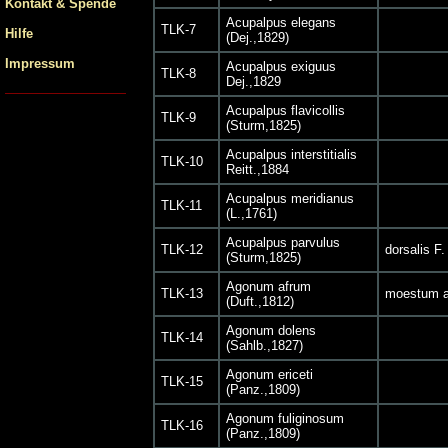
Kontakt & Spende
Acupalpus elegans
TLK-7
Hilfe
(Dej.,1829)
Impressum
Acupalpus exiguus
TLK-8
Dej.,1829
Acupalpus flavicollis
TLK-9
(Sturm,1825)
Acupalpus interstitialis
TLK-10
Reitt.,1884
Acupalpus meridianus
TLK-11
(L.,1761)
Acupalpus parvulus
TLK-12
dorsalis F.
(Sturm,1825)
Agonum afrum
TLK-13
moestum a
(Duft.,1812)
Agonum dolens
TLK-14
(Sahlb.,1827)
Agonum ericeti
TLK-15
(Panz.,1809)
Agonum fuliginosum
TLK-16
(Panz.,1809)