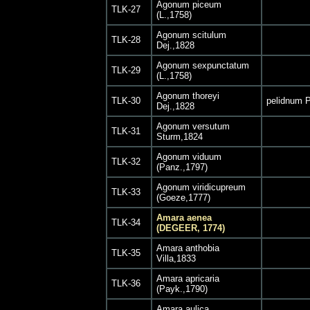
Agonum piceum
TLK-27
(L.,1758)
Agonum scitulum
TLK-28
Dej.,1828
Agonum sexpunctatum
TLK-29
(L.,1758)
Agonum thoreyi
TLK-30
pelidnum 
Dej.,1828
Agonum versutum
TLK-31
Sturm,1824
Agonum viduum
TLK-32
(Panz.,1797)
Agonum viridicupreum
TLK-33
(Goeze,1777)
Amara aenea
TLK-34
(DEGEER, 1774)
Amara anthobia
TLK-35
Villa,1833
Amara apricaria
TLK-36
(Payk.,1790)
Amara aulica