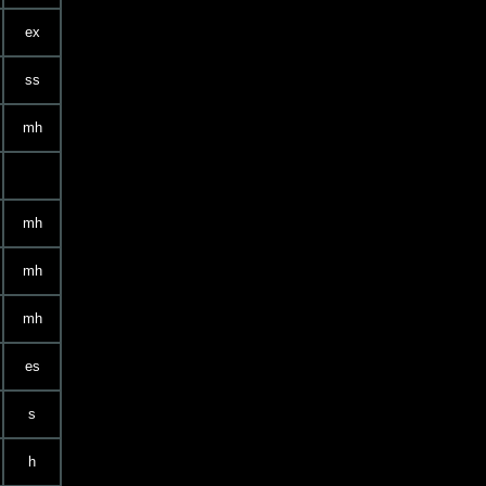
ex
ss
mh
mh
mh
mh
es
s
h