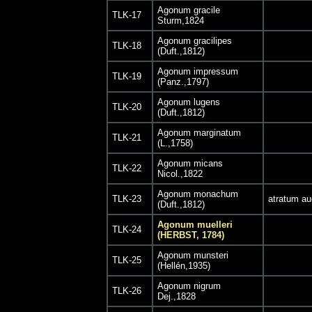
Agonum gracile
TLK-17
Sturm,1824
Agonum gracilipes
TLK-18
(Duft.,1812)
Agonum impressum
TLK-19
(Panz.,1797)
Agonum lugens
TLK-20
(Duft.,1812)
Agonum marginatum
TLK-21
(L.,1758)
Agonum micans
TLK-22
Nicol.,1822
Agonum monachum
TLK-23
atratum au
(Duft.,1812)
Agonum muelleri
TLK-24
(HERBST, 1784)
Agonum munsteri
TLK-25
(Hellén,1935)
Agonum nigrum
TLK-26
Dej.,1828