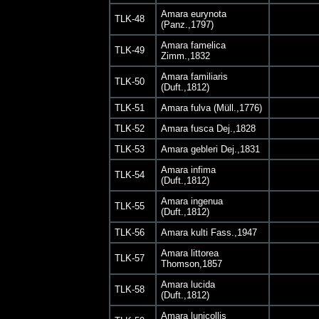
Amara eurynota
TLK-48
(Panz.,1797)
Amara famelica
TLK-49
Zimm.,1832
Amara familiaris
TLK-50
(Duft.,1812)
TLK-51
Amara fulva (Müll.,1776)
TLK-52
Amara fusca Dej.,1828
TLK-53
Amara gebleri Dej.,1831
Amara infima
TLK-54
(Duft.,1812)
Amara ingenua
TLK-55
(Duft.,1812)
TLK-56
Amara kulti Fass.,1947
Amara littorea
TLK-57
Thomson,1857
Amara lucida
TLK-58
(Duft.,1812)
Amara lunicollis