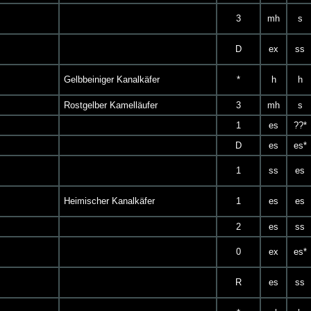
3
mh
s
D
ex
ss
Gelbbeiniger Kanalkäfer
*
h
h
Rostgelber Kamelläufer
3
mh
s
1
es
??*
D
es
es*
1
ss
es
Heimischer Kanalkäfer
1
es
es
2
es
ss
0
ex
es*
R
es
ss