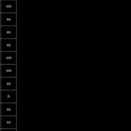
mh
es
es
es
mh
mh
es
h
es
ss