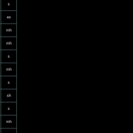
s
ex
mh
mh
s
mh
s
sh
s
mh