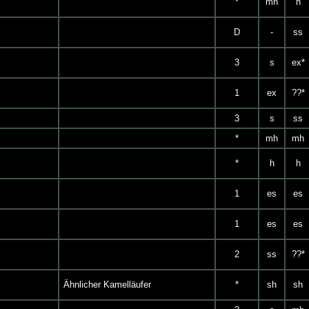
*
mh
h
D
-
ss
3
s
ex*
1
ex
??*
3
s
ss
*
mh
mh
*
h
h
1
es
es
1
es
es
2
ss
??*
Ähnlicher Kamelläufer
*
sh
sh