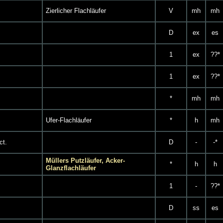
Zierlicher Flachläufer
V
mh
mh
D
ex
es
1
ex
??*
1
ex
??*
*
mh
mh
Ufer-Flachläufer
*
h
mh
ct.
D
-
-*
Müllers Putzläufer, Acker-
*
h
h
Glanzflachläufer
1
-
??*
D
ss
es