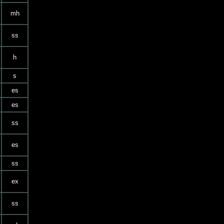
mh
ss
h
s
es
es
ss
es
ss
ex
ss