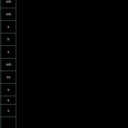
mh
mh
s
h
s
mh
ss
s
s
s