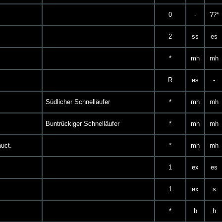
0
-
??*
2
ss
es
*
mh
mh
R
es
-
Südlicher Schnelläufer
*
mh
mh
Buntrückiger Schnelläufer
*
mh
mh
uct.
*
mh
mh
1
ex
es
1
ex
s
*
h
h