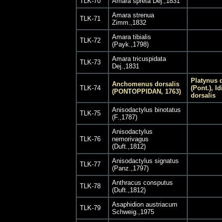
TLK-70
Amara spreta Dej.,1831
Amara strenua
TLK-71
Zimm.,1832
Amara tibialis
TLK-72
(Payk.,1798)
Amara tricuspidata
TLK-73
Dej.,1831
Platynus 
Anchomenus dorsalis
TLK-74
(Pont.), 
(PONTOPPIDAN, 1763)
dorsalis
Anisodactylus binotatus
TLK-75
(F.,1787)
Anisodactylus
TLK-76
nemorivagus
(Duft.,1812)
Anisodactylus signatus
TLK-77
(Panz.,1797)
Anthracus consputus
TLK-78
(Duft.,1812)
Asaphidion austriacum
TLK-79
Schweig.,1975