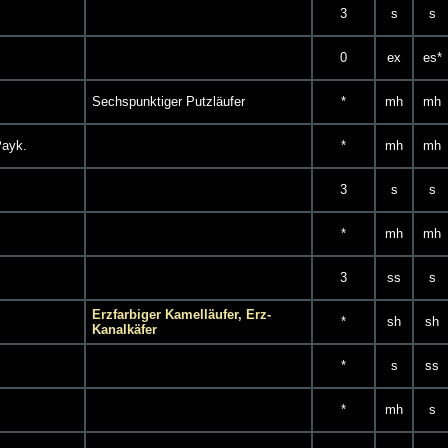
3
s
s
0
ex
es*
Sechspunktiger Putzläufer
*
mh
mh
Payk.
*
mh
mh
3
s
s
*
mh
mh
3
ss
s
Erzfarbiger Kamelläufer, Erz-
*
sh
sh
Kanalkäfer
*
s
ss
*
mh
s