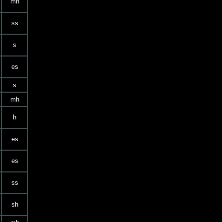
mh
ss
s
es
s
mh
h
es
es
ss
sh