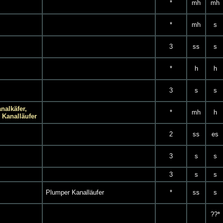
*
mh
mh
*
mh
s
3
ss
s
*
h
h
3
s
s
nalkäfer,
*
mh
h
 Kanalläufer
2
ss
es
3
s
s
3
s
s
Plumper Kanalläufer
*
ss
s
??*